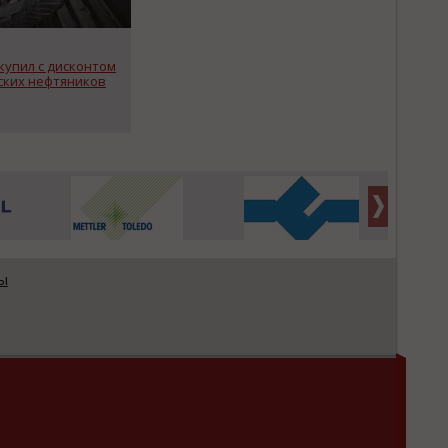
купил с дисконтом
ских нефтяников
ы