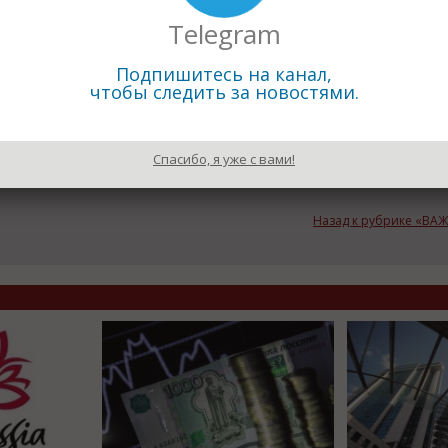
ров,
Telegram
титового концентратов, а также ввод в эксплуатацию необх
Подпишитесь на канал,
туры.
чтобы следить за новостями.
Спасибо, я уже с вами!
Назад к рубрике «В