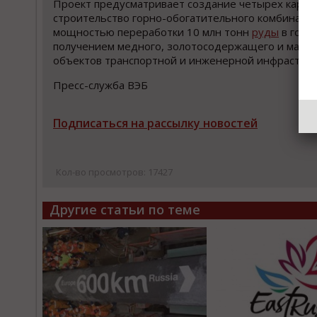
Проект предусматривает создание четырех карье
строительство горно-обогатительного комбината
мощностью переработки 10 млн тонн
руды
в год с
получением медного, золотосодержащего и магне
объектов транспортной и инженерной инфраструк
Пресс-служба ВЭБ
Подписаться на рассылку новостей
Кол-во просмотров: 17427
Другие статьи по теме