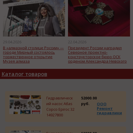
29.04.2026
22.04.2026
В «алмазной столице России» —
Президент России наградил
городе Мирный состоялось
Северное проектно-
торжественное открытие
конструкторское бюро ОСК
Музея алмаза
орденом Александра Невского
Каталог товаров
Гидравлическ
52000.00
ий насос Atlas
руб.
ООО
Ремонт
Copco Epiroc 32
гидравлики
14927800