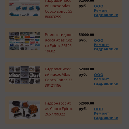
Гидравлическ
52000.00
ий насос Atlas
руб.
ООО
Ремонт
Copco Epiroc 55
гидравлики
80003299
Ремонт гидрон
59000.00
асоса Atlas Cop
руб.
ООО
Ремонт
co Epiroc 26596
гидравлики
19602
Гидравлическ
52000.00
ий насос Atlas
руб.
ООО
Ремонт
Copco Epiroc 33
гидравлики
39121186
Гидронасос Atl
52000.00
as Copco Epiroc
руб.
ООО
Ремонт
2657799322
гидравлики