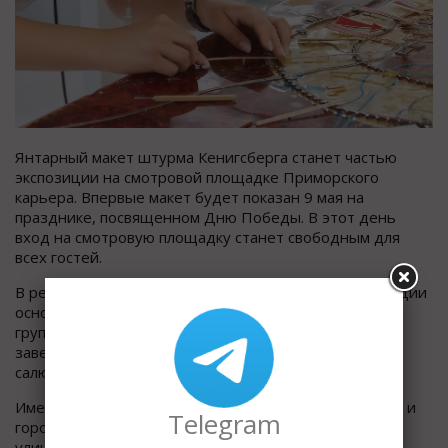
Янтарный макет штурма Кенигсберга станет частью
экспозиции на смотровой площадке Приморского
карьера. Впервые макет будет показан 9 мая на
празднике, посвященном Дню Победы. В этот день
вход на смотровую площадку станет свободным для
всех гостей.
В результате Кёнигсбергской наступательной операции
основные силы немецкой восточно-прусской
группировки были разгромлены. Победоносное
завершение штурма Кёнигсберга было отмечено
салютом в Москве 9 апреля 1945 года.
Имена воинов, участвовавших в штурме Кёнигсберга и
Telegram
городов и крепостей Восточной Пруссии, присвоены
улицам, проспектам, набережным Калининграда и