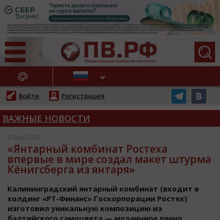
АЖНЫЕ НОВОСТИ
Войти
Регистрация
ВАЖНЫЕ НОВОСТИ
8 Мая 2026
«Янтарный комбинат Ростеха
впервые в мире создал макет штурма
Кёнигсберга из янтаря»
Калининградский янтарный комбинат (входит в
холдинг «РТ-Финанс» Госкорпорации Ростех)
изготовил уникальную композицию из
балтийского самоцвета — мозаичное панно,