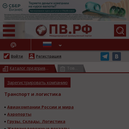
АЖНЫЕ НОВОСТИ
Войти
Регистрация
Каталог предприятий
(всего 17567)
Товарный каталог
(всего 3778
Зарегистрировать компанию
Транспорт и логистика
Авиакомпании России и мира
Аэропорты
Грузы. Склады. Логистика
Железнодорожные вокзалы