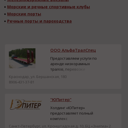
Морские и речные спортивные клубы
Морские порты
Речные порты и пароходства
ООО АльфаТралСпец
Предоставляем услуги по
аренде низкорамных
тралов, перевозки
спецтехники тралом по
Краснодар, ул. Бершанская, 180
Краснодару и краю. Вся
8906-431-37-81
техника в
собственности, в
наличии все
"ЮПитер"
необходимые
разрешительные
Холдинг «ЮПитер»
документации.
предоставляет полный
комплекс
международных
Санкт-Петербург, ул. Кронштадская д. 10, БЦ «Энигма» 2