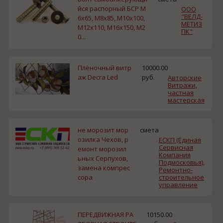
йся распорный БСР М
ООО
"ВЕЛД-
6х65, М8х85, М10х100,
МЕТИЗ
М12х110, М16х150, М2
ПК"
0...
Плёночный витр
10000.00
аж Decra Led
руб.
Авторские
Витражи,
частная
мастерская
не морозит мор
смета
озилка Чехов, р
ЕСКП (Единая
Сервисная
емонт морозил
Компания
ьных Серпухов,
Подмосковья),
замена компрес
Ремонтно-
сора
строительное
управление
ПЕРЕДВИЖНАЯ РА
10150.00