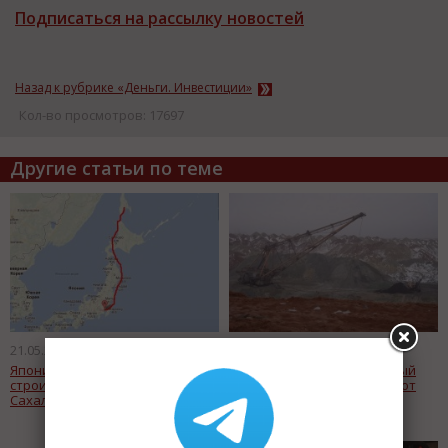
Подписаться на рассылку новостей
Назад к рубрике «Деньги. Инвестиции»
Кол-во просмотров: 17697
Другие статьи по теме
21.05.2015
12.05.2015
Япония назвала цену проекта
ВЭБ и Экспортно-Импортный
строительства газопровода от
Банк Китая профинансируют
Сахалина до Канто в $3,7 млрд.
создание в России
производства
электролитического
металлического марганца