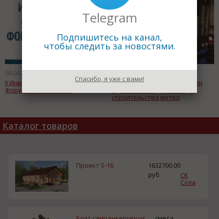
Telegram
Подпишитесь на канал,
чтобы следить за новостями.
08.04.2015
07.04.2015
Спасибо, я уже с вами!
II Инвестиционно-строительный
Самарской области выделен
Форума "Крым - 2015"
один миллиард рублей для
строительства метро
Каталог товаров
Проект S-16
1632700.00
руб.
СК
Сола
Болт самоанкерующи
смета