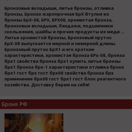
Бронзовые вкладыши, литье бронзы, отливка
бронзы, Бронза жаропрочная БрХ Втулки из
бронзы БрХ-08, БРХ, БРХ08, хромистая бронза,
бронзовые вкладыши, бандажи, подшипники
скольжения, шайбы и прочие продукты из меди ...
Литье хромистой бронзы, Бронзовый пруток
БрХ-08 выпускается мерной и немерной длины.
Бронзовый пруток БрХ1 и его краткие
характеристики, хромистая бронза БРх-08, бронза
брх1 свойства бронза брх1 купить литье бронзы
брх1 бронза брх-1 характеристики отливка бронз
брх1 гост брх гост брх08 свойства бронза брх
применение брх08 гост брх1 гост блок реагентного
хозяйства. Доставку берем на себя!
Броня РФ