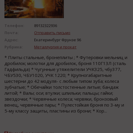
Телефон:
89132322936
Почта:
Отправить письмо
Адрес:
Екатеринбург Фрунзе 96
Рубрика:
Металлургия и прокат
* Плиты стальные, бронеплиты ; * Футеровки мельниц и
дробилок; молотки для дробилок, броня 110Г13Л (сталь
Гадфильда) * Чугунные утяжелители УЧК325, чбу377,
ЧБУ530, ЧБУ1020, УЧК 1220; * Крупногабаритные
шестерни до 42 модуля- с любым типом зуба; колеса
зубчатые; * Обечайки толстостенные литые; бандаж
литой; * Валы; оси; втулки; шпильки; пальцы; гайки;
звездочки; * Червячные колеса; червяки, бронзовый
венец, червячные пары; * Пулестойкая броня по 3-му и
5-му классу защиты, пластины из брони; * Кор...