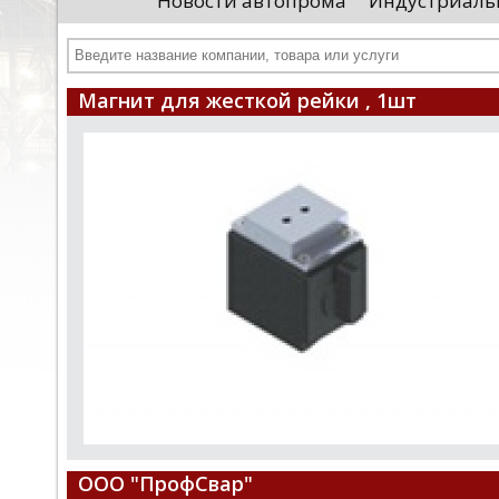
Новости автопрома
Индустриаль
иностранными удостоверяющими центрами.
пр
Чтобы...
че
Магнит для жесткой рейки , 1шт
ООО "ПрофСвар"