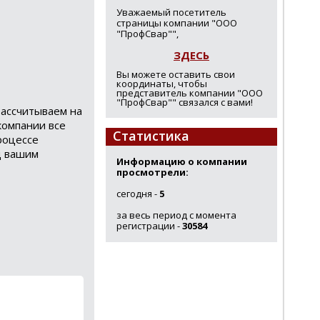
Уважаемый посетитель
страницы компании "ООО
"ПрофСвар"",
ЗДЕСЬ
Вы можете оставить свои
координаты, чтобы
представитель компании "ООО
"ПрофСвар"" связался с вами!
ассчитываем на
компании все
Статистика
роцессе
д вашим
Информацию о компании
просмотрели:
сегодня -
5
за весь период с момента
регистрации -
30584