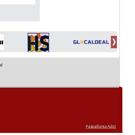
ы
Разработка Ads1