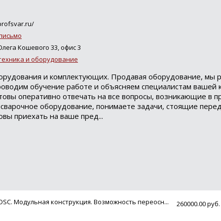
rofsvar.ru/
письмо
.Олега Кошевого 33, офис 3
техника и оборудование
орудования и комплектующих. Продавая оборудование, мы р
роводим обучение работе и объясняем специалистам вашей 
овы оперативно отвечать на все вопросы, возникающие в п
е сварочное оборудование, понимаете задачи, стоящие пере
овы приехать на ваше пред...
Loading...
-OSC. Модульная конструкция. Возможность переосн...
260000.00 руб.