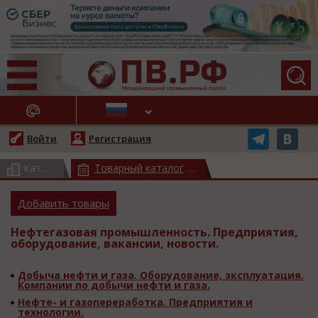
АЖНЫЕ НОВОСТИ
Войти
Регистрация
Каталог предприятий
Товарный каталог
(всего 17558)
(всего 37776)
Добавить товары
Нефтегазовая промышленность. Предприятия,
оборудование, вакансии, новости.
Добыча нефти и газа. Оборудование, эксплуатация.
Компании по добычи нефти и газа.
Нефте- и газопереработка. Предприятия и
технологии.