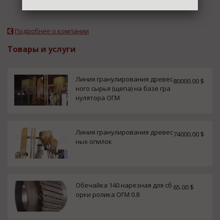
Подробнее о компании
Товары и услуги
Линия гранулирования древес
80000.00 $
ного сырья (щепа) на базе гра
нулятора ОГМ
Линия гранулирования древес
74000.00 $
ных опилок
Обечайка 140 нарезная для сб
65.00 $
орки ролика ОГМ 0.8