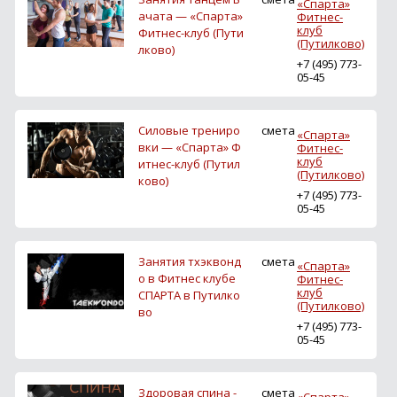
«Спарта»
ачата — «Спарта»
Фитнес-
клуб
Фитнес-клуб (Пути
(Путилково)
лково)
+7 (495) 773-
05-45
Силовые трениро
смета
«Спарта»
вки — «Спарта» Ф
Фитнес-
клуб
итнес-клуб (Путил
(Путилково)
ково)
+7 (495) 773-
05-45
Занятия тхэквонд
смета
«Спарта»
о в Фитнес клубе
Фитнес-
клуб
СПАРТА в Путилко
(Путилково)
во
+7 (495) 773-
05-45
Здоровая спина -
смета