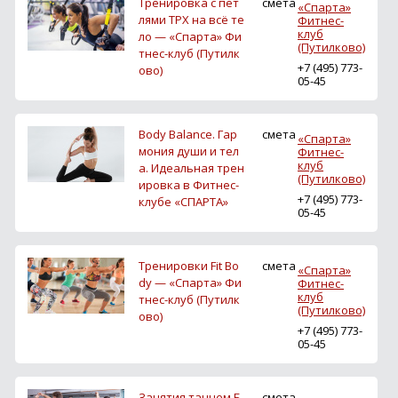
Тренировка с пет
смета
«Спарта»
лями ТРХ на всё те
Фитнес-
клуб
ло — «Спарта» Фи
(Путилково)
тнес-клуб (Путилк
+7 (495) 773-
ово)
05-45
Body Balance. Гар
смета
«Спарта»
мония души и тел
Фитнес-
клуб
а. Идеальная трен
(Путилково)
ировка в Фитнес-
+7 (495) 773-
клубе «СПАРТА»
05-45
Тренировки Fit Bo
смета
«Спарта»
dy — «Спарта» Фи
Фитнес-
клуб
тнес-клуб (Путилк
(Путилково)
ово)
+7 (495) 773-
05-45
Занятия танцем Б
смета