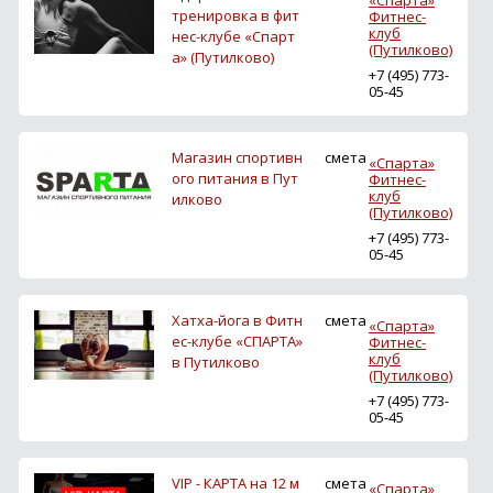
«Спарта»
тренировка в фит
Фитнес-
клуб
нес-клубе «Спарт
(Путилково)
а» (Путилково)
+7 (495) 773-
05-45
Магазин спортивн
смета
«Спарта»
ого питания в Пут
Фитнес-
клуб
илково
(Путилково)
+7 (495) 773-
05-45
Хатха-йога в Фитн
смета
«Спарта»
ес-клубе «СПАРТА»
Фитнес-
клуб
в Путилково
(Путилково)
+7 (495) 773-
05-45
VIP - КАРТА на 12 м
смета
«Спарта»