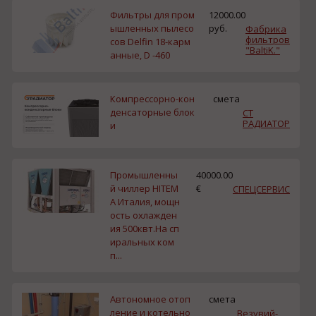
Фильтры для пром
12000.00
ышленных пылесо
руб.
Фабрика
фильтров
сов Delfin 18-карм
"BaltiK."
анные, D -460
Компрессорно-кон
смета
денсаторные блок
СТ
РАДИАТОР
и
Промышленны
40000.00
й чиллер HITEM
€
СПЕЦСЕРВИС
A Италия, мощн
ость охлажден
ия 500квт.На сп
иральных ком
п...
Автономное отоп
смета
ление и котельно
Везувий-