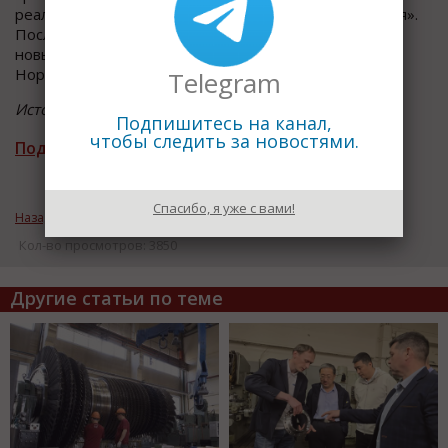
реальный цикл работы техники в шахтах «Норникеля».
После завершения всего объёма заводских тестов
новый подземный самосвал отправится на работу в
Норильск.
Telegram
Источник : пресс-служба ОАО «БЕЛАЗ»
Подпишитесь на канал,
чтобы следить за новостями.
Подписаться на рассылку новостей
Спасибо, я уже с вами!
Назад к рубрике «Импортозамещение»
Кол-во просмотров: 3850
Другие статьи по теме