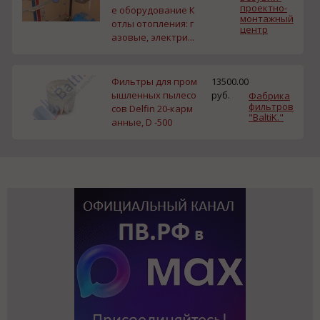
проектно-
е оборудование К
монтажный
отлы отопления: г
центр
азовые, электри...
Фильтры для пром
13500.00
ышленных пылесо
руб.
Фабрика
фильтров
сов Delfin 20-карм
"BaltiK."
анные, D -500