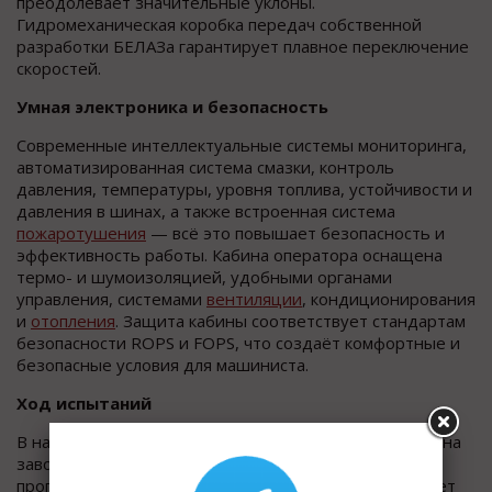
преодолевает значительные уклоны.
Гидромеханическая коробка передач собственной
разработки БЕЛАЗа гарантирует плавное переключение
скоростей.
Умная электроника и безопасность
Современные интеллектуальные системы мониторинга,
автоматизированная система смазки, контроль
давления, температуры, уровня топлива, устойчивости и
давления в шинах, а также встроенная система
пожаротушения
— всё это повышает безопасность и
эффективность работы. Кабина оператора оснащена
термо- и шумоизоляцией, удобными органами
управления, системами
вентиляции
, кондиционирования
и
отопления
. Защита кабины соответствует стандартам
безопасности ROPS и FOPS, что создаёт комфортные и
безопасные условия для машиниста.
Ход испытаний
В настоящее время машина проходит тестирование на
заводском полигоне. По согласованию с заказчиком
программа заводских испытаний полностью повторяет