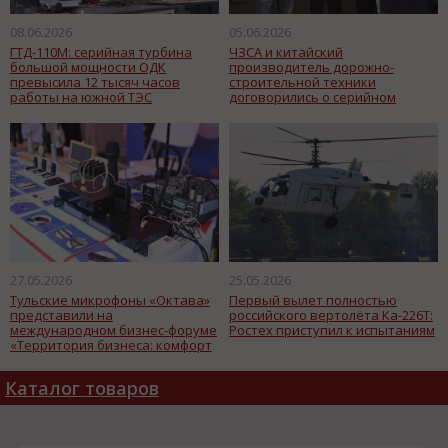
08.06.2026
05.06.2026
ГТД-110М: серийная турбина
ЧЗСА и китайский
большой мощности ОДК
производитель дорожно-
превысила 12 тысяч часов
строительной техники
работы на южной ТЭС
договорились о серийном
выпуске мостов в России
27.05.2026
25.05.2026
Тульские микрофоны «Октава»
Первый вылет полностью
представили на
российского вертолёта Ка-226Т:
международном бизнес-форуме
Ростех приступил к испытаниям
«Территория бизнеса: комфорт
в развитии»
Каталог товаров