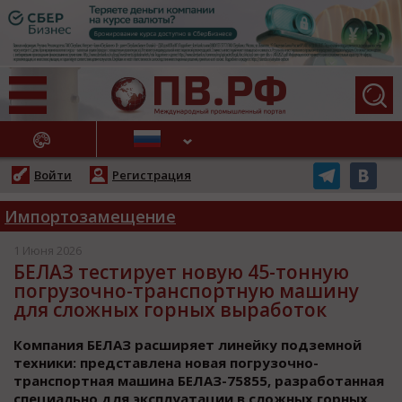
АЖНЫЕ НОВОСТИ
Войти
Регистрация
Импортозамещение
1 Июня 2026
БЕЛАЗ тестирует новую 45-тонную
погрузочно-транспортную машину
для сложных горных выработок
Компания БЕЛАЗ расширяет линейку подземной
техники: представлена новая погрузочно-
транспортная машина БЕЛАЗ-75855, разработанная
специально для эксплуатации в сложных горных