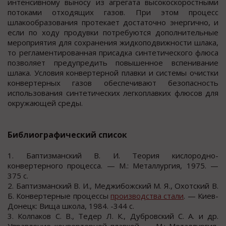
интенсивному выносу из агрегата высокоскоростными
потоками отходящих газов. При этом процесс
шлакообразования протекает достаточно энергично, и
если по ходу продувки потребуются дополнительные
мероприятия для сохранения жидкоподвижности шлака,
то регламентированная присадка синтетического флюса
позволяет предупредить повышенное вспенивание
шлака. Условия конвертерной плавки и системы очистки
конвертерных газов обеспечивают безопасность
использования синтетических легкоплавких флюсов для
окружающей среды.
Библиографический список
1. Баптизманский В. И. Теория кислородно-
конвертерного процесса. — М.: Металлургия, 1975. —
375 с.
2. Баптизманский В. И., Меджибожский М. Я., Охотский В.
Б. Конвертерные процессы
производства стали
. — Киев-
Донецк: Вища школа, 1984. -344 с.
3. Колпаков С. В., Тедер Л. К., Дубровский С. А. и др.