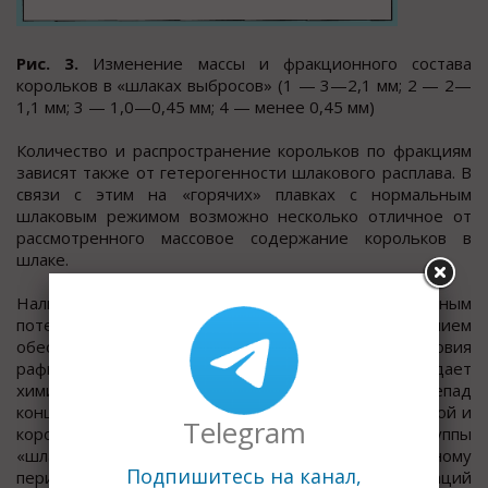
Рис. 3.
Изменение массы и фракционного состава
корольков в «шлаках выбросов» (1 — 3—2,1 мм; 2 — 2—
1,1 мм; 3 — 1,0—0,45 мм; 4 — менее 0,45 мм)
Количество и распространение корольков по фракциям
зависят также от гетерогенности шлакового расплава. В
связи с этим на «горячих» плавках с нормальным
шлаковым режимом возможно несколько отличное от
рассмотренного массовое содержание корольков в
шлаке.
Наличие корольков в среде с высоким окислительным
потенциалом и низким ферростатическим давлением
обеспечивает более благоприятные условия
рафинирования последних, что подтверждает
химический анализ корольков. Максимальный перепад
концентрации углерода между металлической ванной и
Telegram
корольками (до 1 %) наблюдался для первой группы
«шлаков выбросов», соответствующих начальному
Подпишитесь на канал,
периоду продувки. При этом разница концентраций