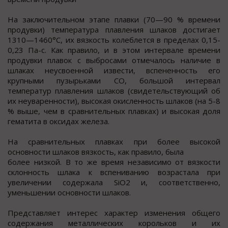
На заключительном этапе плавки (70—90 % времени
продувки) температура плавления шлаков достигает
1310—1460°С, их вязкость колеблется в пределах 0,15-
0,23 Па-с. Как правило, и в этом интервале времени
продувки плавок с выбросами отмечалось наличие в
шлаках неусвоенной извести, вспененность его
крупными пузырьками СО, большой интервал
температур плавления шлаков (свидетельствующий об
их неуваренности), высокая окисленность шлаков (на 5-8
% выше, чем в сравнительных плавках) и высокая доля
гематита в оксидах железа.
На сравнительных плавках при более высокой
основности шлаков вязкость, как правило, была
более низкой. В то же время независимо от вязкости
склонность шлака к вспениванию возрастала при
увеличении содержала SiO2 и, соответственно,
уменьшении основности шлаков.
Представляет интерес характер изменения общего
содержания металлических корольков и их