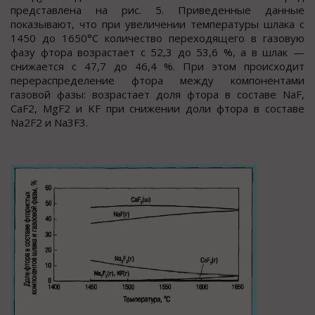
представлена на рис.
5. Приведенные данные
показывают, что при увеличении температуры шлака с
1450 до 1650°С количество переходящего в газовую
фазу фтора возрастает с 52,3 до 53,6 %, а в шлак —
снижается с 47,7 до 46,4 %. При этом происходит
перераспределение фтора между компонентами
газовой фазы: возрастает доля фтора в составе NaF,
CaF
2
, MgF
2
и KF при снижении доли фтора в составе
Na
2
F
2
и Na
3
F
3
.