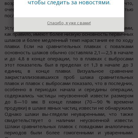
чтобы следить за новостями.
возрастала с уменьшением фракции корольков, что,
очевидно, связано с большей удельной поверхностью
последних.
Спасибо, я уже с вами!
Установлено (см. табл. 2), что шлаки плавок с выбросами,
как правило, имеют более низкую основность первичных
шлаков и более медленный темп нарастания ее по ходу
плавки. Если на сравнительных плавках с повалками
основность шлаков обычно составляла 2,1—2,5 в начале
и до 4,8 в конце операции, то в плавках с выбросами
этот показатель был в пределах от 1,3 в начале до 3
единиц в конце плавки. Визуальное сравнение
закристаллизовавшихся проб шлака сравнительных
плавок и плавок с выбросами показало, что в последних,
особенно в периодах начала и середины операции,
содержались частицы неусвоенной извести размером
до 8—10 мм. В конце плавки (70—90 % времени
продувки) в шлаке явных частиц извести не обнаружили.
Однако шлаки вы-глядели неуваренными, что также
свидетельствует о наличии неусвоенной извести.
Шлаки сравнительных плавок с повадками аналогичных
периодов были более гомогенными и уваренными.