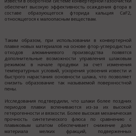
извести в оборотной системе конвертерной газоочистки
обеспечит высокую эффективность осаждения фтора в
составе образующегося фторида кальция CaF
2
,
относящегося к малоопасным веществам.
Таким образом, при использовании в конвертерной
плавке новых материалов на основе фтор-углеродистых
отходов алюминиевого производства появятся
дополнительные возможности управления шлаковым
режимом: в начале продувки за счет изменения
температурных условий, ускорения усвоения извести и
быстрого нарастания основности шлака, что позволяет
снизить образование так называемой поверхностной
пены.
Исследования подтвердили, что шлаки более поздних
периодов плавки вспениваются из-за их высокой
гетерогенности и вязкости. Более высокая механическая
прочность синтетического флюса по сравнению с
плавиковым шпатом обеспечивает снижение доли
материала мелких фракций, подверженных