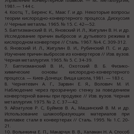
Управление конвертерной плавкой. — М.: Металлургия,
1981.— 144 с.
4. Коотц Т., Беренс К., Маас Г. и др. Некоторые вопросы
теории кислородно-конвертерного процесса. Дискуссия
// Черные металлы. 1965. № 15. С. 42—52.
5. Баптизманский В. И., Яновский И. Л., Жигулин В. Н. и др.
Исследование причин выбросов и дутьевого режима в
кислородном конвертере // Сталь. 1967. №4. С. 309-312.
6. Яновский И. Л., Жигулин В. И., Рубинский П. С. и др.
Изучение причин выбросов из конвертеров // Изв. вузов.
Черная металлургия. 1965. № 5. С. 34-39.
7. Баптизманский В. И., Охотский В. Б. Физико-
химические основы кислородно-конвертерного
процесса. — Киев-Донецк: Вища школа, 1981. — 183 с.
8. Чернятевич А. Г., Зарвин Е. Я., Волович М. И.
Наблюдение через прозрачную стенку за поведением
конвертерной ванны при продувке // Изв. вузов. Черная
металлургия. 1975. № 2. С. 37—42.
9. Айзатулов Р. С, Буймов В. А., Машинский В. М. и др.
Использование шлакообразующих материалов при
выплавке стали в конвертерах // Сталь. 1995. № 1.С. 20-
21.
10. Волынкина Е. П., Макарчук В. В., Халаман Н. А. Способ