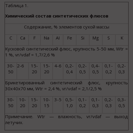
Таблица 1.
Химический состав синтетических флюсов
Содержание, % элементов сухой массы
С
Са
F
Na
AI
Fe
Si
Mg
S
К
Кусковой синтетический флюс, крупность 5-50 мм, W
t
r
=
1 %, v
r
/v
daf
= 1,7/2,6 %
30-
2-6
15-
15-
4-6
0,2-
0,2-
0,4-
0,1-
0,2-
50
20
20
0,4
0,5
0,5
0,2
0,3
Брикетированный синтетический флюс, крупность
30x40x70 мм, W
t
r
= 2,4 %, v
r
/v
daf
= 2,1/2,5 %
30-
10-
15-
10-
3-5
0,5-
0,1-
0,1-
0,2-
0,3-
50
20
20
15
1,0
0,2
0,3
0,3
0,5
Примечание. W
t
r
— влажность, v
r
/v
daf
— выход
летучих.