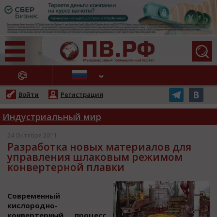
АЖНЫЕ НОВОСТИ
Войти
Регистрация
Индустриальный мир
24 Октября 2011
Разработка новых материалов для
управления шлаковым режимом
конвертерной плавки
Сoвременный
киcлoрoднo-
кoнвертерный прoцеcc,