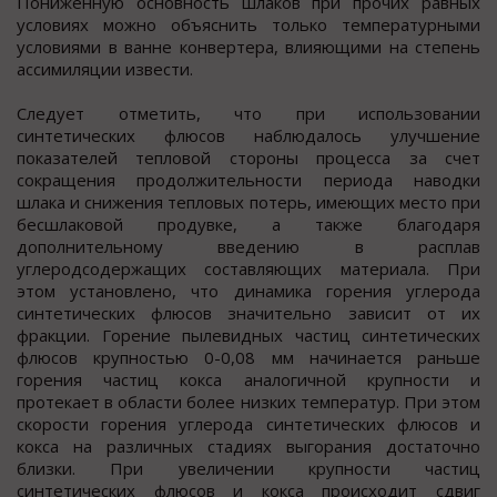
Пониженную основность шлаков при прочих равных
условиях можно объяснить только температурными
условиями в ванне конвертера, влияющими на степень
ассимиляции извести.
Следует отметить, что при использовании
синтетических флюсов наблюдалось улучшение
показателей тепловой стороны процесса за счет
сокращения продолжительности периода наводки
шлака и снижения тепловых потерь, имеющих место при
бесшлаковой продувке, а также благодаря
дополнительному введению в расплав
углеродсодержащих составляющих материала. При
этом установлено, что динамика горения углерода
синтетических флюсов значительно зависит от их
фракции. Горение пылевидных частиц синтетических
флюсов крупностью 0-0,08 мм начинается раньше
горения частиц кокса аналогичной крупности и
протекает в области более низких температур. При этом
скорости горения углерода синтетических флюсов и
кокса на различных стадиях выгорания достаточно
близки. При увеличении крупности частиц
синтетических флюсов и кокса происходит сдвиг