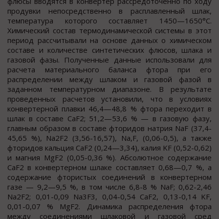
флюсы вводятся в конвертер рассредоточенно по ходу
продувки непосредственно в расплавленный шлак,
температура которого составляет 1450—1650°С.
Химический состав термодинамической системы в этот
период рассчитывали на основе данных о химическом
составе и количестве синтетических флюсов, шлака и
газовой фазы. Полученные данные использовали для
расчета материального баланса фтора при его
распределении между шлаком и газовой фазой в
заданном температурном диапазоне. В результате
проведенных расчетов установили, что в условиях
конвертерной плавки 46,4—48,8 % фтора переходит в
шлак в составе CaF
2
; 51,2—53,6 % — в газовую фазу,
главным образом в составе фторидов натрия NaF (37,4-
45,65 %), Na
2
F
2
(3,56-16,57), Na,F, (0,06-0,5), а также
фторидов кальция CaF
2
(0,24—3,34), калия KF (0,52-0,62)
и магния MgF
2
(0,05-0,36 %). Абсолютное содержание
CaF
2
в конвертерном шлаке составляет 0,68—0,7 %, а
содержание фтористых соединений в конвертерном
газе — 9,2—9,5 %, в том числе 6,8-8 % NaF; 0,62-2,46
Na
2
F
2
; 0,01-0,09 Na
3
F
3
, 0,04-0,54 CaF
2
, 0,13-0,14 KF,
0,01-0,07 % MgF
2
. Динамика распределения фтора
между соединениями шлаковой и газовой сред