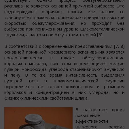
существует, однако процесс обезуглероживания
расплава не является основной причиной выбросов. Это
подтверждают «горячие» плавки или плавки со
«свернутым» шлаком, которые характеризуются высокой
скоростью обезуглероживания, но проходят без
выбросов при пониженном уровне шлакометаллической
эмульсии, а часто и при отсутствии таковой [6].
В соответствии с современными представлениями [7, 8]
основной причиной чрезмерного вспенивания является
продолжающееся в шлаке обезуглероживание
корольков металла, при этом выделяющиеся мелкие
пузыри монооксида углерода стабилизируют эмульсию
и пену. В то же время интенсивность выделения
пузырей газа в шлакометаллической эмульсии
определяется не только количеством и размером
корольков и концентрацией в них углерода, но и
физико-химическими свойствами шлака.
В настоящее время
повышение
эффективности
шлакового режима