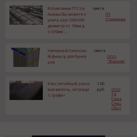
В Компании ГП Ста
смета
льмаш Вы можете к
ГП
Стальмаш
упить круг 20ХН2М
диаметр от 10мм д
о 330мм : ...
Напорный (силосны
смета
й) фильтр для бунке
ООО
"Фаском"
ров
Кокс литейный, коксо
1.00
вая мелочь, антраци
руб.
ООО
ТД
т, графит
Союз
Спец
Сбыт