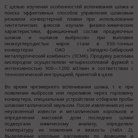
С целью изучения особенностей вспенивания шлака и
поиска эффективных способов управления шлаковым
режимом конвертерной плавки при использовании
синтетических флюсов изучали физико-химические
характеристики, фракционный состав продувочных
шлаков и «шлаков выбросов» при выплавке
низкоуглеродистых марок стали в 350-тонных
конвертерах ОАО «Западно-Сибирский
металлургический комбинат» (ЗСМК). Продувку расплава
кислородом осуществляли четырехсопловой фурмой с
интенсивностью 900—1200 м
3
/мин в соответствии с
технологической инструкцией, принятой в цехе.
Во время чрезмерного вспенивания шлака, т. е. при
появлении выбросов или переливов через горловину
конвертера, специальным устройством отбирали пробы
шлакометаллической эмульсии. После извлечения из них
неусвоенной извести и металлических корольков и
определения массовой доли последних шлаки
подвергали химическому анализу, определяли
температуру их плавления и вязкость (табл. 2).
Выделенные корольки рассеивали по фракциям и