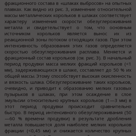
фракционного состава в «шлаках выбросов» на опытных
плавках. Как видно из рис. 3, изменение относительной
массы металлических корольков в шлаках соответствует
характеру изменения скорости обезуглероживания
металла и свидетельствует о том, что основным
источником корольков является вынос их из
реакционной зоны потоком отходящих газов. При этом
интенсивность образования этих газов определяется
скоростью обезуглероживания расплава. Меняется и
фракционный состав корольков (см. рис. 3). В начальный
период продувки масса мелких фракций корольков (<1
мм), задерживающихся в шлаке, составляет до 50 % их
общей массы. Этому способствует высокая окисленность
и вязкость шлака. Обезуглероживание таких корольков,
очевидно, и приводит к образованию мелких газовых
пузырьков в шлаках, при этом осаждение в слое
эмульсии относительно крупных корольков (1—3 мм) в
этот период продувки происходит сравнительно
быстро. В период интенсивного обезуглероживания (50
—60 % времени продувки) в результате дробления
металла повышается доля наиболее мелких корольков
фракции (<0,45 мм) и снижается количество крупных