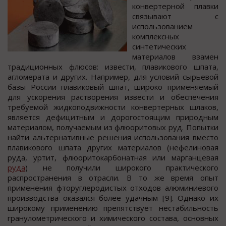
конвертерной плавки
связывают с
использованием
комплексных
синтетических
материалов взамен
традиционных флюсов: извести, плавикового шпата,
агломерата и других. Например, для условий сырьевой
базы России плавиковый шпат, широко применяемый
для ускорения растворения извести и обеспечения
требуемой жидкоподвижности конвертерных шлаков,
является дефицитным и дорогостоящим природным
материалом, получаемым из флюоритовых руд. Попытки
найти альтернативные решения использования вместо
плавикового шпата других материалов (нефелиновая
руда, уртит, флюоритокарбонатная или марганцевая
руда
) не получили широкого практического
распространения в отрасли. В то же время опыт
применения фторуглеродистых отходов алюминиевого
производства оказался более удачным [9]. Однако их
широкому применению препятствует нестабильность
гранулометрического и химического состава, основных