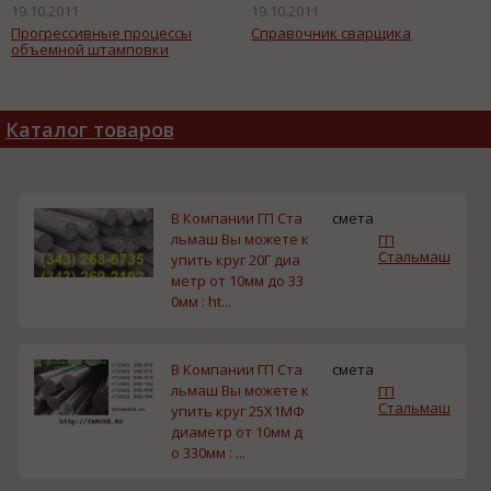
19.10.2011
19.10.2011
Прогрессивные процессы
Справочник сварщика
объемной штамповки
Каталог товаров
В Компании ГП Ста
смета
льмаш Вы можете к
ГП
Стальмаш
упить круг 20Г диа
метр от 10мм до 33
0мм : ht...
В Компании ГП Ста
смета
льмаш Вы можете к
ГП
Стальмаш
упить круг 25Х1МФ
диаметр от 10мм д
о 330мм : ...