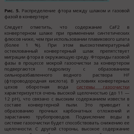
Рис. 5.
Распределение фтора между шлаком и газовой
фазой в конвертере
Следует отметить, что содержание CaF
2
в
конвертерном шлаке при применении синтетических
флюсов ниже, чем при использовании плавикового шпата
(более 1 %). При этом высокотемпературный
остеклованный конвертерный шлак препятствует
миграции фтора в окружающую среду. Фториды газовой
фазы в процессе мокрой газоочистки за конвертером
подвергаются гидролизу с образованием
сильноразбавленного водного раствора HF
(фтороводородная кислота). В условиях конвертерных
цехов оборотная вода
системы газоочистки
характеризуется очень высокой щелочностью (до 11 —
12 рН), что связано с высоким содержанием извести в
составе конвертерной пыли. Это приводит к
образованию прочных карбонатных отложений и
зарастанию трубопроводов. Подкисление воды в
системе газоочистки будет способствовать снижению ее
щелочности. С другой стороны, высокое содержание