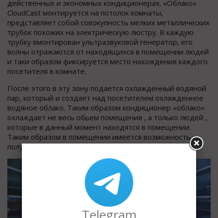
действенных и экономных кондиционерах. «Облако»
CloudCast монтируется на потолок комнаты,
представляет собой совокупность мелких металлических
трубок похожих на электрическую люстру. В каждую
трубку вмонтирован ультразвуковой генератор, его
волны отражаются от находящихся в помещении людей
и таки образом фиксируется место нахождения каждого
посетителя в комнате.
После этого в эту зону подается охлажденный водяной
пар, который и создает над посетителем охлажденное
водяное облако. Таким образом кондиционер «облако»
охлаждает не весь обьем помещения , а только людей ,
которые в данный момент находятся в помещении.
Таким образом в помещении имеется возможность
получать зоны с различной температурой воздуха.
Telegram