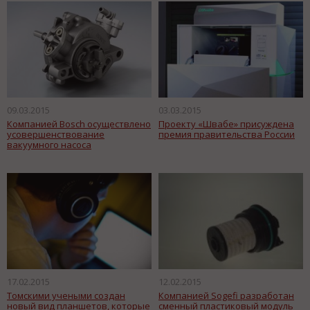
09.03.2015
03.03.2015
Компанией Bosch осуществлено
Проекту «Швабе» присуждена
усовершенствование
премия правительства России
вакуумного насоса
17.02.2015
12.02.2015
Томскими учеными создан
Компанией Sogefi разработан
новый вид планшетов, которые
сменный пластиковый модуль