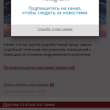
Подпишитесь на канал,
чтобы следить за новостями.
Спасибо, я уже с вами!
Ранее эта же группа разработчиков представила
подобный точечный обогреватель помещений с
помощью источников инфракрасного излучения.
Подписаться на рассылку новостей
Назад к рубрике «Инновации»
Кол-во просмотров: 17716
Другие статьи по теме