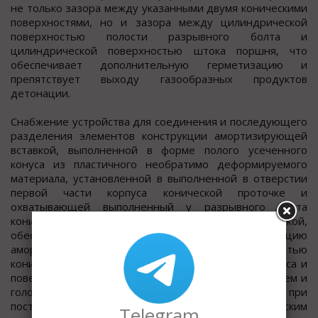
не только зазора между указанными двумя коническими
поверхностями, но и зазора между цилиндрической
поверхностью полости разрывного болта и
цилиндрической поверхностью штока поршня, что
обеспечивает дополнительную герметизацию и
препятствует выходу газообразных продуктов
детонации.
Снабжение устройства для соединения и последующего
разделения элементов конструкции амортизирующей
вставкой, выполненной в форме полого усеченного
конуса из пластичного необратимо деформируемого
материала, установленной в выполненной в отверстии
первой части корпуса конической проточке и
охватывающей выполненный у разрывного болта
конический переход между его стержнем и головкой,
обеспечивает необратимую деформацию
амортизирующей вставки между поверхностью
конической проточки отверстия первой части корпуса и
поверхностью конического перехода между стержнем и
головкой разрывного болта, которая возникает при
поступательном движении стержня с коническим
Telegram