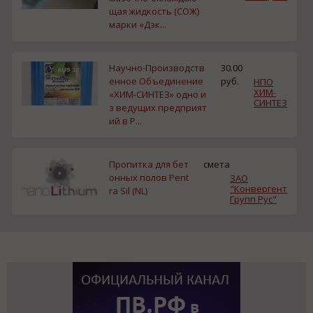
щая жидкость (СОЖ)
марки «Дэк...
Научно-Производств
30.00
енное Объединение
руб.
НПО
ХИМ-
«ХИМ-СИНТЕЗ» одно и
СИНТЕЗ
з ведущих предприят
ий в Р...
Пропитка для бет
смета
онных полов Pent
ЗАО
"Конвергент
ra Sil (NL)
Групп Рус"