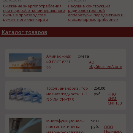
Снижение энергопотребления
Несущие конструкции
при переработке минерального
радиоэлектронной
сырья в производстве
аппаратуры, передвижных и
цементного клинкера и
стационарных приборных
железорудного концентрата.
комплексов.
Каталог товаров
Аммиак жидк
смета
ий ГОСТ 6221-
АО
«КуйбышевАзот»
90
Тосол , антифриз , тор
250.00
мозная жидкость . НП
руб.
НПО
ХИМ-
О ХИМ-СИНТЕЗ
СИНТЕЗ
Многофункциональ
96.00
ная синтетическая с
руб.
ООО
Полидэкс
мазочно-охлаждаю