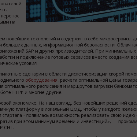
зователей
ить
 перенос
ными на
ем новейших технологий и содержит в себе микросервисы д
ки больших данных, информационной безопасности. Облачна
приложений SAP и других производителей. При минимальных
ботки и подключение готовых сервисов вместо создания все
ические условия.
 пилотные сценарии в области диспетчеризации скорой пом
олодильного
оборудования
, расчета оптимальной цены товар
 оптимального расписания и маршрутов загрузки банкомато
аботе НПФ и многие другие.
ровой экономике. На наш взгляд, без новейших решений сде
лачную платформу в локальный ЦОД, чтобы у каждого желаю
и стартапа - появилась возможность реализовать свою идею 
тратив при этом минимум времени и инвестиций», — проком
P СНГ.