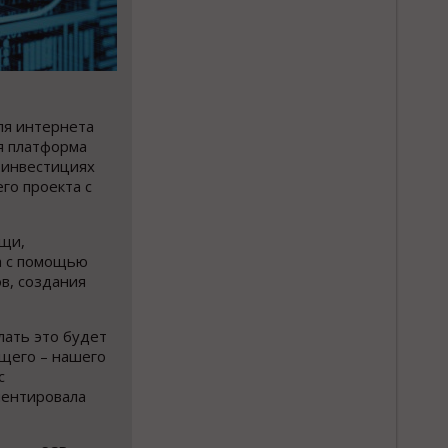
ля интернета
я платформа
 инвестициях
го проекта с
ощи,
а с помощью
в, создания
лать это будет
щего – нашего
с
ментировала