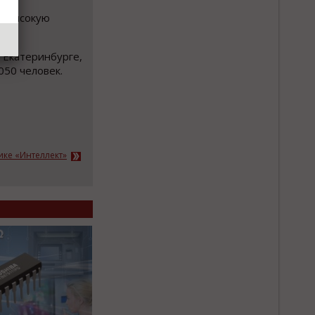
т высокую
 Екатеринбурге,
050 человек.
ике «Интеллект»