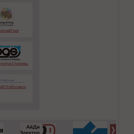
играфТорг
группа Стрелец
МП Роботикс»