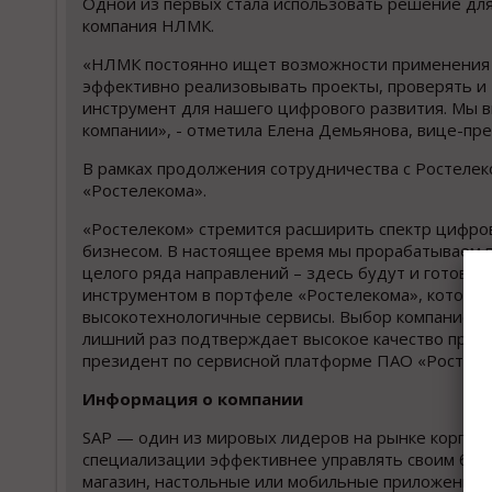
Одной из первых стала использовать решение дл
компания НЛМК.
«НЛМК постоянно ищет возможности применения в
эффективно реализовывать проекты, проверять и 
инструмент для нашего цифрового развития. Мы 
компании», - отметила Елена Демьянова, вице-п
В рамках продолжения сотрудничества с Ростеле
«Ростелекома».
«Ростелеком» стремится расширить спектр цифровых
бизнесом. В настоящее время мы прорабатываем п
целого ряда направлений – здесь будут и готовые 
инструментом в портфеле «Ростелекома», который
высокотехнологичные сервисы. Выбор компанией S
лишний раз подтверждает высокое качество предо
президент по сервисной платформе ПАО «Ростеле
Информация о компании
SAP — один из мировых лидеров на рынке корпор
специализации эффективнее управлять своим бизн
магазин, настольные или мобильные приложения.