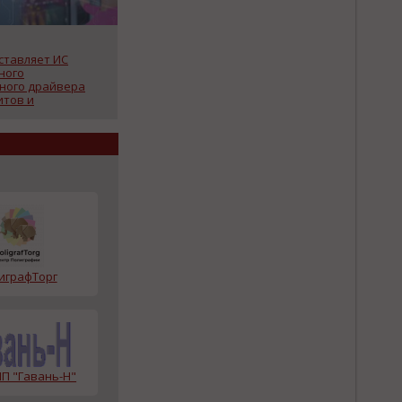
ставляет ИС
ного
ного драйвера
итов и
ателей
играфТорг
П "Гавань-Н"