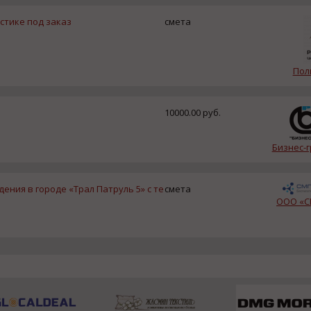
стике под заказ
смета
Пол
10000.00 руб.
Бизнес-
ния в городе «Трал Патруль 5» с те
смета
ООО «С