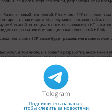
я промышленного интернета вещей, разработанное на платф
 бизнесе новый технологий. Платформа SCP позволяет нам 
тестировать наши идеи. Мы получили очень мощный и, главн
видим большой потенциал в его использовании в ИТ-архите
резидент по развитию информационных технологий НЛМК.
комом, платформа SCP также будет размещена в совместном
 услуг, в том числе, и в области разработки, аналитики и 
артнёрскую программу с SAP, в рамках которой планируется
услуги, и средства для их создания. SAP Cloud Platform стан
 позволит нашим клиентам и партнёрам создавать новые,
AP «Ростелекома» в качестве партнера и поставщика услуг 
ставляемых компанией услуг», - прокомментировал Роман Ш
ком».
Telegram
ативных приложений. Компания помогает организациям любо
Подпишитесь на канал,
есом, будь то вспомогательные службы или совет директоро
чтобы следить за новостями.