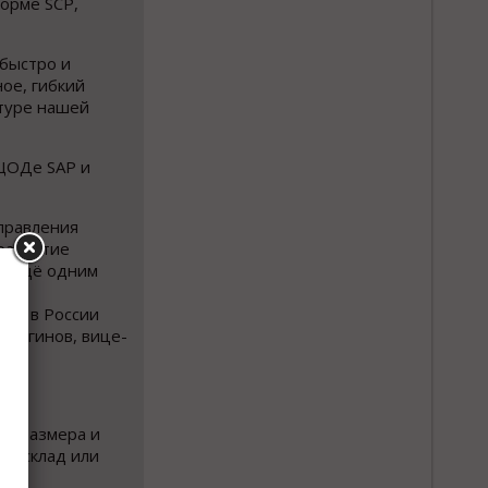
орме SCP,
быстро и
ое, гибкий
ктуре нашей
 ЦОДе SAP и
управления
 развитие
ет ещё одним
ЦОД в России
ульгинов, вице-
го размера и
в, склад или