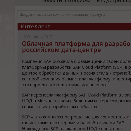
Новости автопрома
Индустриаль
департамента продаж и контрактации
ин
гражданского судостроения ...
Чт
Интеллект
13 Октября 2017
Облачная платформа для разработк
российском дата-центре
Компания SAP объявила о размещении своей обла
платформы разработки SAP Cloud Platform (SCP) в 
центре обработки данных. Россия стала 7 страной,
которой компания разместила платформу, инвести
этот проект несколько миллионов евро.
SAP перенесла платформу SAP Cloud Platform в ло
ЦОД в Москве в связи с большим интересом рынка
совместным разработкам в облаках.
SCP – это комплексное решение для совместных
и
с клиентами, партнерами и разработчиками SAP.
Нахождение SCP в локальном ЦОДе повышает