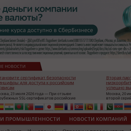
ЫЕ НОВОСТИ
тановите сертификат безопасности
Вторая пар
нцифры для доступа к российским
низкоорбит
рвисам
успешно вы
сква, 23 июля 2026 года — При отзыве
Москва, 20 и
рубежных SSL-сертификатов российские
второй сери
йты могут некорректно открываться в
аппаратов, к
остранных браузерах (Google Chrome,
масштабной 
fari, Edge и др.), а соединение с сервисами
группировки
жет отображаться как небезопасное.
интернет с 
ТИ ПРОМЫШЛЕННОСТИ
НОВОСТИ КОМПАНИЙ
которые ресурсы уже сообщили о
из ключевых
зможной недоступности и ошибках при
«Экономика 
дключении из-за отзывов сертификатов
трансформаци
ДИПЛОМЫ