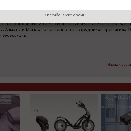
5 000 клиентов, передовые технологии компании гарантирую
ации и устойчивому росту.
Спасибо, я уже с вами!
кже за прошедшие 20 лет открылись представительства SAP в
, Алматы и Минске, а численность сотрудников превысила 1
 www.sap.ru.
Назад к рубр