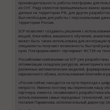
производительность работы платформы для поль
из СНГ. Ряду клиентов принципиально важно хран
данные на территории РФ, для других разработок
был необходим для работы с персональными дан
территории России.
SCP позволяет создавать решения с использовани
вещей, блокчейна, машинного обучения, аналити
может быть также использована для интеграции 
специалисты получают возможность быстрой разра
нуля. Платформа имеет сертификат ФСТЭК на техн
Российскими компаниями на SCP уже разработаны
оптимизации складских ресурсов, мониторинга х
различных математических моделей, формирования
парковочного облака, использования блокчейн в р
«Россия сейчас находится на пути перехода к циф
непросто. Именно поэтому мы переносим нашу об
партнера, клиента, независимого разработчика ил
использованием самых передовых технологий, за
Наталия Парменова, исполнительный директор SA