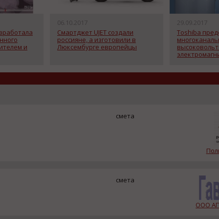
06.10.2017
29.09.2017
разработала
Смартджет UJET создали
Toshiba пред
нного
россияне, а изготовили в
многоканаль
ителем и
Люксембурге европейцы
высоковольт
электромагн
униполярных
электродвиг
смета
Пол
смета
ООО АП