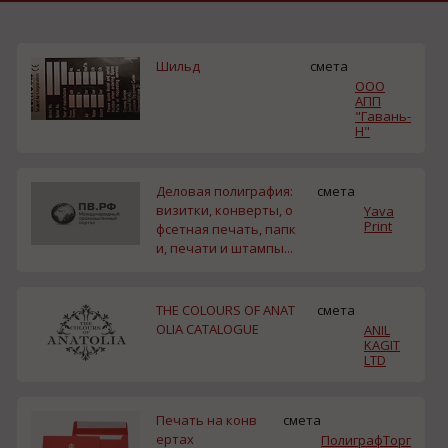
Шильд
смета
ООО
АПП
"Гавань-
Н"
Деловая полиграфия:
смета
визитки, конверты, о
Yava
Print
фсетная печать, папк
и, печати и штампы...
THE COLOURS OF ANAT
смета
OLIA CATALOGUE
ANIL
KAGIT
LTD
Печать на конв
смета
ертах
ПолиграфТорг