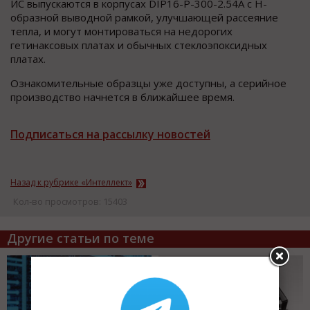
ИС выпускаются в корпусах DIP16-P-300-2.54A с H-
образной выводной рамкой, улучшающей рассеяние
тепла, и могут монтироваться на недорогих
гетинаксовых платах и обычных стеклоэпоксидных
платах.
Ознакомительные образцы уже доступны, а серийное
производство начнется в ближайшее время.
Подписаться на рассылку новостей
Назад к рубрике «Интеллект»
Кол-во просмотров: 15403
Другие статьи по теме