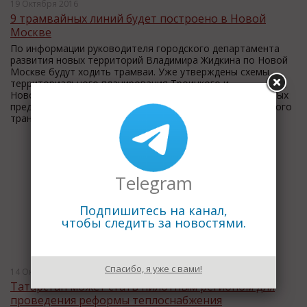
19 Октября 2016
9 трамвайных линий будет построено в Новой
Москве
По информации руководителя городского департамента
развития новых территорий Владимира Жидкина по Новой
Москве будут ходить трамваи. Уже утверждены схемы
территориального планирования Троицкого и
Новомосковского административных округов , на которых
предусмотрено строительство 9 линий легкого рельсового
транспорта на присоединенных территориях.
Telegram
Подпишитесь на канал,
чтобы следить за новостями.
Спасибо, я уже с вами!
14 Октября 2016
Татарстан может стать пилотным регионом для
проведения реформы теплоснабжения