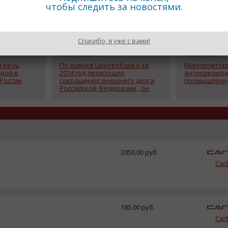
чтобы следить за новостями.
Спасибо, я уже с вами!
20.01.2015
19.01.2015
а речь
По оценке Центробанка за
Минпромторг
ной в
2014 год произошло
антикризисн
 России
сокращение внешнего долга
промышленн
Российской Федерации , он
сократился на 18% и сегодня
составляет сумму в 599.5
миллиардов долларов.
2050.00 руб.
Car
185.00 руб.
Car