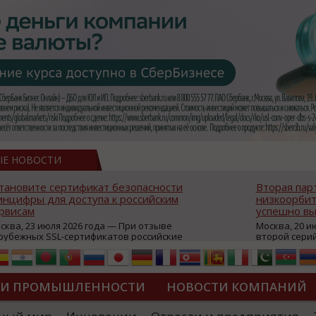
ЫЕ НОВОСТИ
тановите сертификат безопасности
Вторая пар
нцифры для доступа к российским
низкоорбит
рвисам
успешно вы
сква, 23 июля 2026 года — При отзыве
Москва, 20 и
рубежных SSL-сертификатов российские
второй сери
йты могут некорректно открываться в
аппаратов, к
остранных браузерах (Google Chrome,
масштабной 
fari, Edge и др.), а соединение с сервисами
группировки
жет отображаться как небезопасное.
интернет с 
ТИ ПРОМЫШЛЕННОСТИ
НОВОСТИ КОМПАНИЙ
которые ресурсы уже сообщили о
из ключевых
зможной недоступности и ошибках при
«Экономика 
дключении из-за отзывов сертификатов
трансформаци
ДИПЛОМЫ