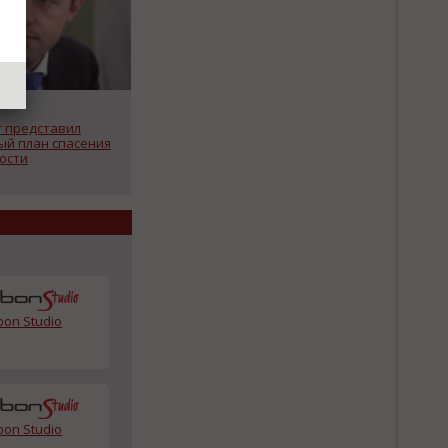
 представил
ый план спасения
ости
bon Studio
bon Studio