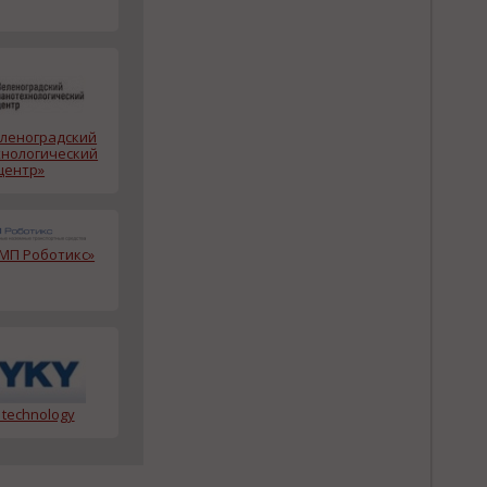
еленоградский
нологический
центр»
МП Роботикс»
 technology