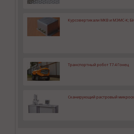
Курсовертикали МКВ и МЭМС-К; Б
Транспортный робот T7.4 Гонец
Cканирующий растровый микроск