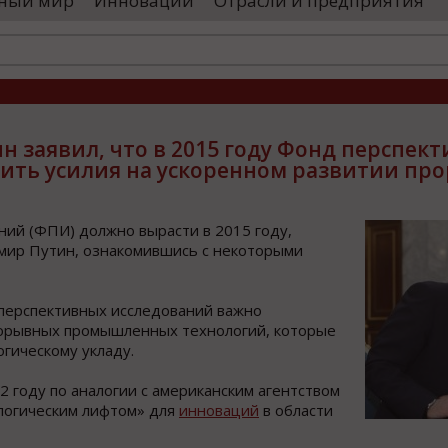
ный мир
Инновации
Отрасли и предприятия
остранными удостоверяющими центрами.
проводятся 
обы...
чего спутники
 заявил, что в 2015 году Фонд перспек
ить усилия на ускоренном развитии пр
ий (ФПИ) должно вырасти в 2015 году,
имир Путин, ознакомившись с некоторыми
 перспективных исследований важно
рорывных промышленных технологий, которые
гическому укладу.
 году по аналогии с американским агентством
логическим лифтом» для
инноваций
в области