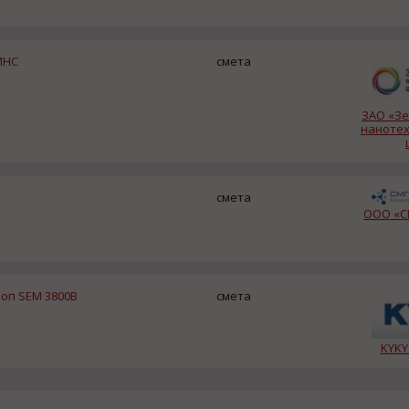
ИНС
смета
ЗАО «З
нанотех
смета
ООО «С
оп SEM 3800B
смета
KYKY