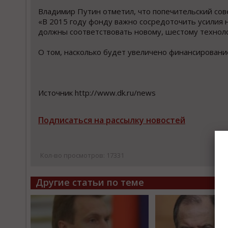
Владимир Путин отметил, что попечительский сове
«В 2015 году фонду важно сосредоточить усилия
должны соответствовать новому, шестому техноло
О том, насколько будет увеличено финансирование
Источник http://www.dk.ru/news
Подписаться на рассылку новостей
Кол-во просмотров: 17331
Другие статьи по теме