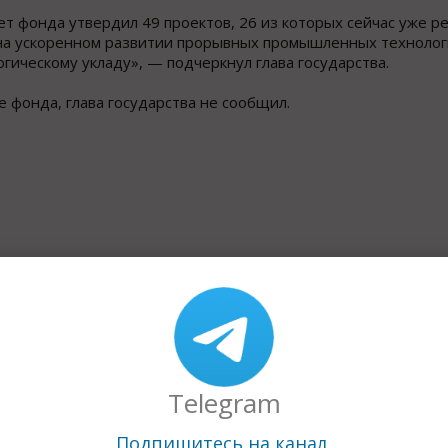
т фонда утвердил 49 проектов, 26 из которых сейчас уже р
 на ускоренном развитии прорывных промышленных технолог
гическому укладу», — подчеркнул глава государства.
 фонда, глава государства не сообщил.
Назад к рубрике «В
Telegram
Подпишитесь на канал,