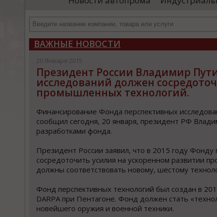
Новости автопрома
Индустриаль
департамента продаж и контрактации
ин
гражданского судостроения ...
Чт
ВАЖНЫЕ НОВОСТИ
20 Января 2015
Президент России Владимир Путин
исследований должен сосредоточ
промышленных технологий.
Финансирование Фонда перспективных исследован
сообщил сегодня, 20 января, президент РФ Влад
разработками фонда.
Президент России заявил, что в 2015 году Фонду
сосредоточить усилия на ускоренном развитии п
должны соответствовать новому, шестому техноло
Фонд перспективных технологий был создан в 2012
DARPA при Пентагоне. Фонд должен стать «техно
новейшего оружия и военной техники.