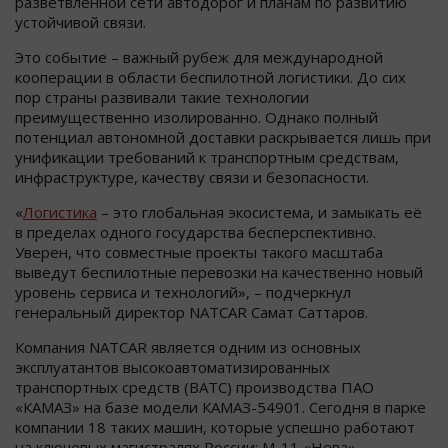
разветвлённой сети автодорог и планам по развитию
устойчивой связи.
Это событие – важный рубеж для международной
кооперации в области беспилотной логистики. До сих
пор страны развивали такие технологии
преимущественно изолированно. Однако полный
потенциал автономной доставки раскрывается лишь при
унификации требований к транспортным средствам,
инфраструктуре, качеству связи и безопасности.
«
Логистика
– это глобальная экосистема, и замыкать её
в пределах одного государства бесперспективно.
Уверен, что совместные проекты такого масштаба
выведут беспилотные перевозки на качественно новый
уровень сервиса и технологий», – подчеркнул
генеральный директор NATCAR Самат Саттаров.
Компания NATCAR является одним из основных
эксплуатантов высокоавтоматизированных
транспортных средств (ВАТС) производства ПАО
«КАМАЗ» на базе модели КАМАЗ-54901. Сегодня в парке
компании 18 таких машин, которые успешно работают
на ключевых магистралях России: М-11 «Нева»,