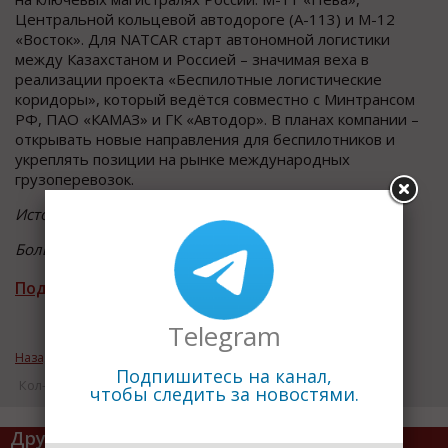
Центральной кольцевой автодороге (А-113) и М-12
«Восток». Для NATCAR старт автономной логистики
между Казахстаном и Россией – значимая веха в
реализации проекта «Беспилотные логистические
коридоры», который ведётся совместно с Минтрансом
РФ, ПАО «КАМАЗ» и ГК «Автодор». В планах компании –
открывать новые направления для беспилотников и
укреплять позиции на рынке международных
грузоперевозок.
Источник : пресс-служба ПАО «КАМАЗ»
Больше новостей в
МАХ
Подписаться на рассылку новостей
Telegram
Назад к рубрике «ВАЖНЫЕ НОВОСТИ»
Подпишитесь на канал,
Кол-во просмотров: 1342
чтобы следить за новостями.
Другие статьи по теме