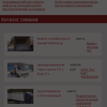
полномасштабную добычу
подготовки экономистов по
нефти на Чонской группе
труду нового поколения
месторождений на границе
Якутии и Иркутской области
Каталог товаров
Вывоз строймусора Н
смета
ижний Новгород
Вывоз
мусора
НН
Аренда манипуля
9200.00
тора стрела 3.5 т,
руб.
ООО "Ре-
КаР"
борт 5 т
(KRANOVER)
Грузоперевозк
смета
и Тентованный
Транспортно-
логистическая
компания
«Удачная