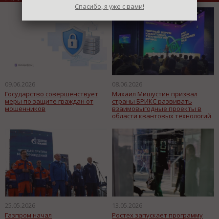
Спасибо, я уже с вами!
09.06.2026
08.06.2026
Государство совершенствует
Михаил Мишустин призвал
меры по защите граждан от
страны БРИКС развивать
мошенников
взаимовыгодные проекты в
области квантовых технологий
25.05.2026
13.05.2026
Газпром начал
Ростех запускает программу