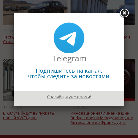
23.09.2015
23.09.2015
Тест-драйв Volvo XC60:
Тест-драйв Haval H9: Большой
Стильный помощник
как "Большой"
Telegram
Подпишитесь на канал,
чтобы следить за новостями.
Спасибо, я уже с вами!
17.09.2015
16.09.2015
В Калуге будут выпускать
Инновационная линейка шин
новый VW Tiguan
Bridgestone на Международном
Автосалоне во Франкфурте