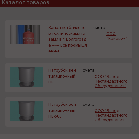
Каталог товаров
Заправка баллоно
смета
в техническими га
ООО
"Криоком"
зами в г. Волгоград
е ------ Все промышл
енны...
Патрубок вен
смета
тиляционный
ООО "Завод
Нестандартного
ПВ
Оборудования"
Патрубок вен
смета
тиляционный
ООО "Завод
Нестандартного
ПВ-500
Оборудования"