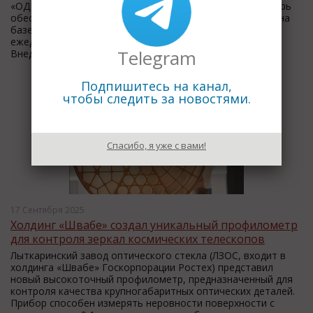
«ОДК-Салют». Решение Pangolin DB от «СберТеха» теперь
обеспечивает работу критически важной ERP-системы на
базе «1С:ERP», которая обрабатывает тысячи операций
ежедневно. Масштаб задачи и успешное внедрение
Telegram
Внедренная отечественная СУБ...
Подпишитесь на канал,
чтобы следить за новостями.
Спасибо, я уже с вами!
17 Сентября 2025
Холдинг «Швабе» создал уникальный профилометр
для контроля зеркал космических телескопов
Лыткаринский завод оптического стекла (ЛЗОС, входит в
холдинга «Швабе» Госкорпорации Ростех) представил
новый высокоточный профилометр, предназначенный для
контроля качества крупногабаритных оптических деталей.
Прибор способен измерять неровности поверхности с