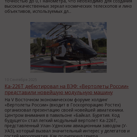
точностью до 0,1 нанометра, что необходимо для создания
высококачественных зеркал космических телескопов и линз
объективов, используемых дл...
10 Сентября 2025
Ка-226Т дебютировал на ВЭФ: «Вертолеты России»
представили новейшую модульную машину
На V Восточном экономическом форуме холдинг
«Вертолеты России» (входит в Госкорпорацию Ростех)
организовал презентацию своей новейшей авиатехники.
Центром внимания в павильоне «Байкал. Бурятия. Код
будущего» стал легкий модульный вертолет Ка-226Т,
представленный Улан-Удэнским авиационным заводом (У-
УАЗ), который вызвал значительный интерес у делегатов и
гостей мероприятия. Как подчеркнул генера...