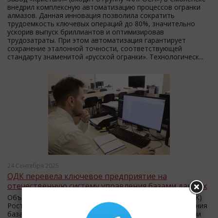
внедрил комплексную автоматизацию процессов огранки
алмазов. Данная инновация позволила сократить
трудоемкость ключевых операций до 80%, значительно
ускорив выпуск бриллиантов и оптимизировав
трудозатраты. При этом автоматизация гарантирует
сохранение эталонной точности, соответствующей
стандарту знаменитой «русской огранки». Технологическ...
24 Сентября 2025
ОДК перевела ключевое предприятие на
отечественную систему управления базами данных
Объединенная двигателестроительная корпорация (ОДК)
Ростеха успешно внедрила российскую систему управления
базами данных (СУБД) на своем московском предприятии